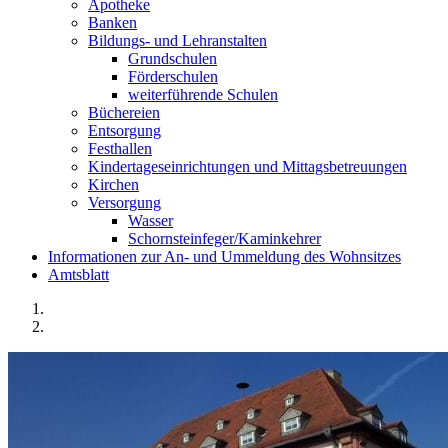
Apotheke
Banken
Bildungs- und Lehranstalten
Grundschulen
Förderschulen
weiterführende Schulen
Büchereien
Entsorgung
Festhallen
Kindertageseinrichtungen und Mittagsbetreuungen
Kirchen
Versorgung
Wasser
Schornsteinfeger/Kaminkehrer
Informationen zur An- und Ummeldung des Wohnsitzes
Amtsblatt