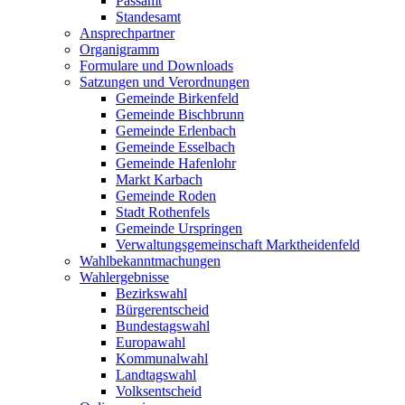
Passamt
Standesamt
Ansprechpartner
Organigramm
Formulare und Downloads
Satzungen und Verordnungen
Gemeinde Birkenfeld
Gemeinde Bischbrunn
Gemeinde Erlenbach
Gemeinde Esselbach
Gemeinde Hafenlohr
Markt Karbach
Gemeinde Roden
Stadt Rothenfels
Gemeinde Urspringen
Verwaltungsgemeinschaft Marktheidenfeld
Wahlbekanntmachungen
Wahlergebnisse
Bezirkswahl
Bürgerentscheid
Bundestagswahl
Europawahl
Kommunalwahl
Landtagswahl
Volksentscheid