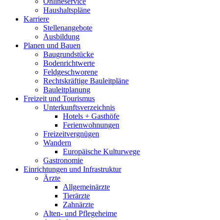
Onlineservice
Haushaltspläne
Karriere
Stellenangebote
Ausbildung
Planen und Bauen
Baugrundstücke
Bodenrichtwerte
Feldgeschworene
Rechtskräftige Bauleitpläne
Bauleitplanung
Freizeit und Tourismus
Unterkunftsverzeichnis
Hotels + Gasthöfe
Ferienwohnungen
Freizeitvergnügen
Wandern
Europäische Kulturwege
Gastronomie
Einrichtungen und Infrastruktur
Ärzte
Allgemeinärzte
Tierärzte
Zahnärzte
Alten- und Pflegeheime