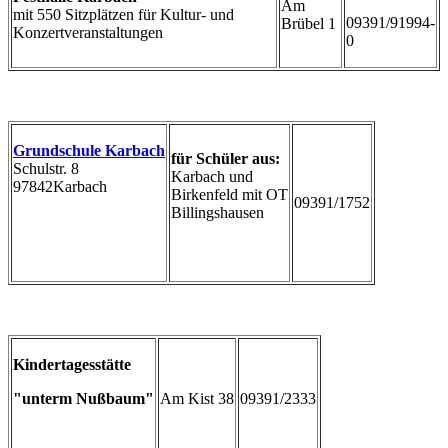
Am
mit 550 Sitzplätzen für Kultur- und
09391/91994-
Brübel 1
Konzertveranstaltungen
0
Grundschule Karbach
für Schüler aus:
Schulstr. 8
Karbach und
97842Karbach
Birkenfeld mit OT
09391/1752
Billingshausen
Kindertagesstätte
"unterm Nußbaum"
Am Kist 38
09391/2333