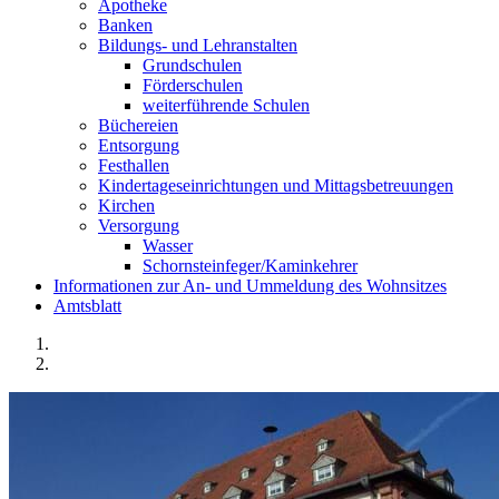
Apotheke
Banken
Bildungs- und Lehranstalten
Grundschulen
Förderschulen
weiterführende Schulen
Büchereien
Entsorgung
Festhallen
Kindertageseinrichtungen und Mittagsbetreuungen
Kirchen
Versorgung
Wasser
Schornsteinfeger/Kaminkehrer
Informationen zur An- und Ummeldung des Wohnsitzes
Amtsblatt