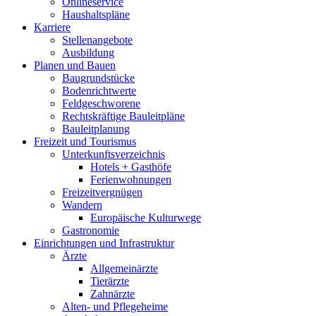
Onlineservice
Haushaltspläne
Karriere
Stellenangebote
Ausbildung
Planen und Bauen
Baugrundstücke
Bodenrichtwerte
Feldgeschworene
Rechtskräftige Bauleitpläne
Bauleitplanung
Freizeit und Tourismus
Unterkunftsverzeichnis
Hotels + Gasthöfe
Ferienwohnungen
Freizeitvergnügen
Wandern
Europäische Kulturwege
Gastronomie
Einrichtungen und Infrastruktur
Ärzte
Allgemeinärzte
Tierärzte
Zahnärzte
Alten- und Pflegeheime