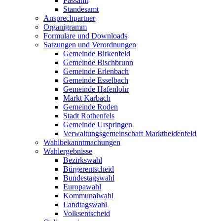
Passamt
Standesamt
Ansprechpartner
Organigramm
Formulare und Downloads
Satzungen und Verordnungen
Gemeinde Birkenfeld
Gemeinde Bischbrunn
Gemeinde Erlenbach
Gemeinde Esselbach
Gemeinde Hafenlohr
Markt Karbach
Gemeinde Roden
Stadt Rothenfels
Gemeinde Urspringen
Verwaltungsgemeinschaft Marktheidenfeld
Wahlbekanntmachungen
Wahlergebnisse
Bezirkswahl
Bürgerentscheid
Bundestagswahl
Europawahl
Kommunalwahl
Landtagswahl
Volksentscheid