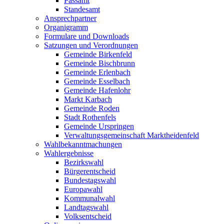
Passamt
Standesamt
Ansprechpartner
Organigramm
Formulare und Downloads
Satzungen und Verordnungen
Gemeinde Birkenfeld
Gemeinde Bischbrunn
Gemeinde Erlenbach
Gemeinde Esselbach
Gemeinde Hafenlohr
Markt Karbach
Gemeinde Roden
Stadt Rothenfels
Gemeinde Urspringen
Verwaltungsgemeinschaft Marktheidenfeld
Wahlbekanntmachungen
Wahlergebnisse
Bezirkswahl
Bürgerentscheid
Bundestagswahl
Europawahl
Kommunalwahl
Landtagswahl
Volksentscheid