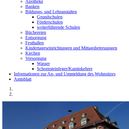
Apotheke
Banken
Bildungs- und Lehranstalten
Grundschulen
Förderschulen
weiterführende Schulen
Büchereien
Entsorgung
Festhallen
Kindertageseinrichtungen und Mittagsbetreuungen
Kirchen
Versorgung
Wasser
Schornsteinfeger/Kaminkehrer
Informationen zur An- und Ummeldung des Wohnsitzes
Amtsblatt