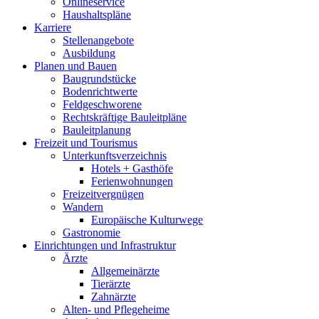
Onlineservice
Haushaltspläne
Karriere
Stellenangebote
Ausbildung
Planen und Bauen
Baugrundstücke
Bodenrichtwerte
Feldgeschworene
Rechtskräftige Bauleitpläne
Bauleitplanung
Freizeit und Tourismus
Unterkunftsverzeichnis
Hotels + Gasthöfe
Ferienwohnungen
Freizeitvergnügen
Wandern
Europäische Kulturwege
Gastronomie
Einrichtungen und Infrastruktur
Ärzte
Allgemeinärzte
Tierärzte
Zahnärzte
Alten- und Pflegeheime