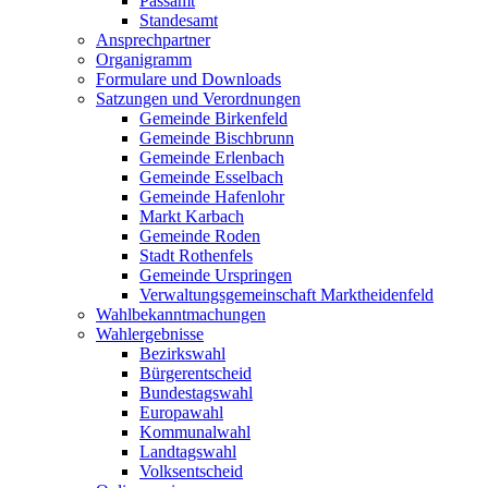
Passamt
Standesamt
Ansprechpartner
Organigramm
Formulare und Downloads
Satzungen und Verordnungen
Gemeinde Birkenfeld
Gemeinde Bischbrunn
Gemeinde Erlenbach
Gemeinde Esselbach
Gemeinde Hafenlohr
Markt Karbach
Gemeinde Roden
Stadt Rothenfels
Gemeinde Urspringen
Verwaltungsgemeinschaft Marktheidenfeld
Wahlbekanntmachungen
Wahlergebnisse
Bezirkswahl
Bürgerentscheid
Bundestagswahl
Europawahl
Kommunalwahl
Landtagswahl
Volksentscheid