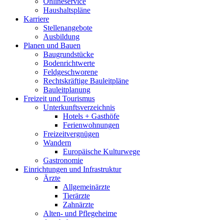
Onlineservice
Haushaltspläne
Karriere
Stellenangebote
Ausbildung
Planen und Bauen
Baugrundstücke
Bodenrichtwerte
Feldgeschworene
Rechtskräftige Bauleitpläne
Bauleitplanung
Freizeit und Tourismus
Unterkunftsverzeichnis
Hotels + Gasthöfe
Ferienwohnungen
Freizeitvergnügen
Wandern
Europäische Kulturwege
Gastronomie
Einrichtungen und Infrastruktur
Ärzte
Allgemeinärzte
Tierärzte
Zahnärzte
Alten- und Pflegeheime