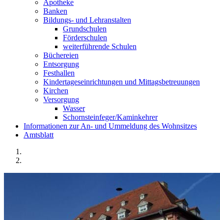
Apotheke
Banken
Bildungs- und Lehranstalten
Grundschulen
Förderschulen
weiterführende Schulen
Büchereien
Entsorgung
Festhallen
Kindertageseinrichtungen und Mittagsbetreuungen
Kirchen
Versorgung
Wasser
Schornsteinfeger/Kaminkehrer
Informationen zur An- und Ummeldung des Wohnsitzes
Amtsblatt