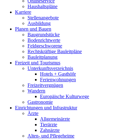
Onlineservice
Haushaltspläne
Karriere
Stellenangebote
Ausbildung
Planen und Bauen
Baugrundstücke
Bodenrichtwerte
Feldgeschworene
Rechtskräftige Bauleitpläne
Bauleitplanung
Freizeit und Tourismus
Unterkunftsverzeichnis
Hotels + Gasthöfe
Ferienwohnungen
Freizeitvergnügen
Wandern
Europäische Kulturwege
Gastronomie
Einrichtungen und Infrastruktur
Ärzte
Allgemeinärzte
Tierärzte
Zahnärzte
Alten- und Pflegeheime