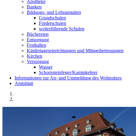
Apotheke
Banken
Bildungs- und Lehranstalten
Grundschulen
Förderschulen
weiterführende Schulen
Büchereien
Entsorgung
Festhallen
Kindertageseinrichtungen und Mittagsbetreuungen
Kirchen
Versorgung
Wasser
Schornsteinfeger/Kaminkehrer
Informationen zur An- und Ummeldung des Wohnsitzes
Amtsblatt