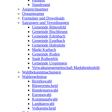
Passamt
Standesamt
Ansprechpartner
Organigramm
Formulare und Downloads
Satzungen und Verordnungen
Gemeinde Birkenfeld
Gemeinde Bischbrunn
Gemeinde Erlenbach
Gemeinde Esselbach
Gemeinde Hafenlohr
Markt Karbach
Gemeinde Roden
Stadt Rothenfels
Gemeinde Urspringen
Verwaltungsgemeinschaft Marktheidenfeld
Wahlbekanntmachungen
Wahlergebnisse
Bezirkswahl
Bürgerentscheid
Bundestagswahl
Europawahl
Kommunalwahl
Landtagswahl
Volksentscheid