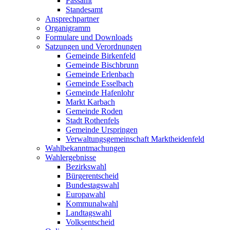
Passamt
Standesamt
Ansprechpartner
Organigramm
Formulare und Downloads
Satzungen und Verordnungen
Gemeinde Birkenfeld
Gemeinde Bischbrunn
Gemeinde Erlenbach
Gemeinde Esselbach
Gemeinde Hafenlohr
Markt Karbach
Gemeinde Roden
Stadt Rothenfels
Gemeinde Urspringen
Verwaltungsgemeinschaft Marktheidenfeld
Wahlbekanntmachungen
Wahlergebnisse
Bezirkswahl
Bürgerentscheid
Bundestagswahl
Europawahl
Kommunalwahl
Landtagswahl
Volksentscheid