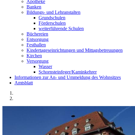
Apotheke
Banken
Bildungs- und Lehranstalten
Grundschulen
Förderschulen
weiterführende Schulen
Büchereien
Entsorgung
Festhallen
Kindertageseinrichtungen und Mittagsbetreuungen
Kirchen
Versorgung
Wasser
Schornsteinfeger/Kaminkehrer
Informationen zur An- und Ummeldung des Wohnsitzes
Amtsblatt