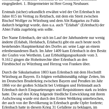
eingegliedert. 1. Bürgermeister ist Herr Georg Neubauer.
Erstmals (sicher) urkundlich erwähnt wird der Ort Erlenbach im
Jahre 815 im Vertrag zu Retzbach, mit dem ein Streit zwischen
Bischof Wolfger zu Würzburg und dem Abt Ratgarius zu Fulda
dadurch beigelegt wurde, dass u.a. auch "Erlabah" (Erlenbach) der
Abtei Fulda zugehörig sein sollte.
Der Name Erlenbach, der sich im Lauf der Jahrhunderte nur wenig
änderte (Erlabah, Herlabach, Erlabach) gibt ein auch heute noch
bestehendes Hauptmerkmal des Dorfes an: seine Lage an einem
erlenbestandenen Bach. Im Jahre 1409 kam Erlenbach in den Besitz
der Grafen von Wertheim. Laut Erbhuldigungsurkunde vom 3.
9.1612 gingen die Hoheitsrechte über Erlenbach an den
Fürstbischof zu Würzburg und Herzog von Franken über.
Durch die Säkularisation 1803 kam Erlenbach mit dem Hochstift
Würzburg an Bayern. Es folgten verhältnismäßig ruhige Zeiten, bis
im Deutschen Bruderkrieg zwischen Bayern und Preußen im Jahr
1866 vor der großen Schlacht bei Uettingen und Helmstadt auch
Erlenbach durch Einquartierungen und Requisitionen stark zu leiden
hatte. Die auf den Krieg folgende friedliche Entwicklung mit ihrem
Aufschwung wurde erst durch den Ersten Weltkrieg unterbrochen,
der auch von der Bevölkerung in Erlenbach große Opfer forderte;
Erlenbach hatte in diesem Krieg 31 Gefallene zu beklagen, im