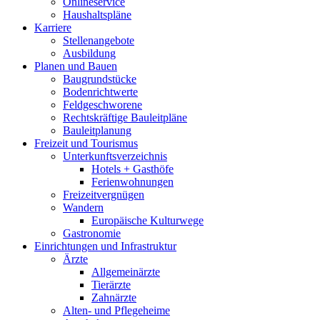
Onlineservice
Haushaltspläne
Karriere
Stellenangebote
Ausbildung
Planen und Bauen
Baugrundstücke
Bodenrichtwerte
Feldgeschworene
Rechtskräftige Bauleitpläne
Bauleitplanung
Freizeit und Tourismus
Unterkunftsverzeichnis
Hotels + Gasthöfe
Ferienwohnungen
Freizeitvergnügen
Wandern
Europäische Kulturwege
Gastronomie
Einrichtungen und Infrastruktur
Ärzte
Allgemeinärzte
Tierärzte
Zahnärzte
Alten- und Pflegeheime