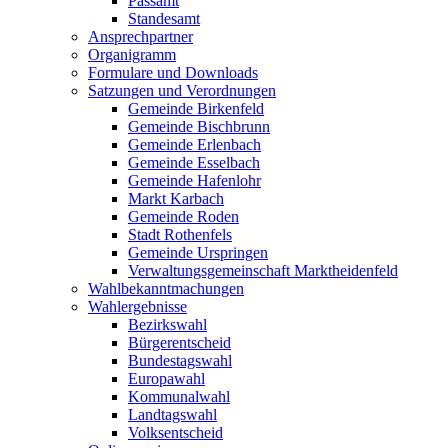
Passamt
Standesamt
Ansprechpartner
Organigramm
Formulare und Downloads
Satzungen und Verordnungen
Gemeinde Birkenfeld
Gemeinde Bischbrunn
Gemeinde Erlenbach
Gemeinde Esselbach
Gemeinde Hafenlohr
Markt Karbach
Gemeinde Roden
Stadt Rothenfels
Gemeinde Urspringen
Verwaltungsgemeinschaft Marktheidenfeld
Wahlbekanntmachungen
Wahlergebnisse
Bezirkswahl
Bürgerentscheid
Bundestagswahl
Europawahl
Kommunalwahl
Landtagswahl
Volksentscheid