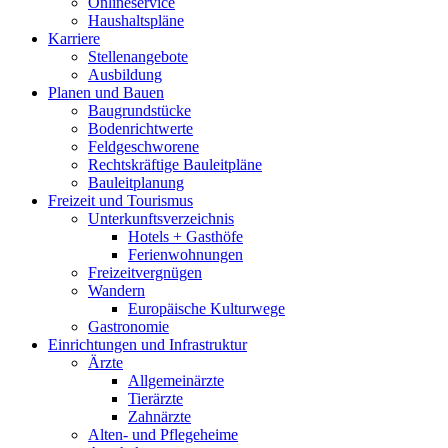
Onlineservice
Haushaltspläne
Karriere
Stellenangebote
Ausbildung
Planen und Bauen
Baugrundstücke
Bodenrichtwerte
Feldgeschworene
Rechtskräftige Bauleitpläne
Bauleitplanung
Freizeit und Tourismus
Unterkunftsverzeichnis
Hotels + Gasthöfe
Ferienwohnungen
Freizeitvergnügen
Wandern
Europäische Kulturwege
Gastronomie
Einrichtungen und Infrastruktur
Ärzte
Allgemeinärzte
Tierärzte
Zahnärzte
Alten- und Pflegeheime