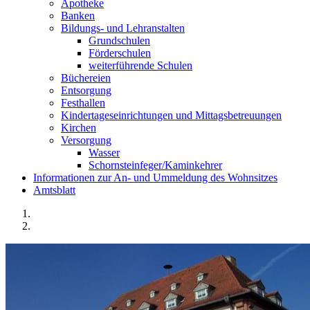
Apotheke
Banken
Bildungs- und Lehranstalten
Grundschulen
Förderschulen
weiterführende Schulen
Büchereien
Entsorgung
Festhallen
Kindertageseinrichtungen und Mittagsbetreuungen
Kirchen
Versorgung
Wasser
Schornsteinfeger/Kaminkehrer
Informationen zur An- und Ummeldung des Wohnsitzes
Amtsblatt